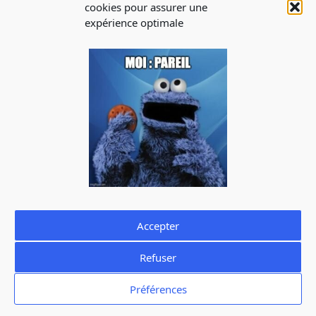
Blog
cookies pour assurer une
expérience optimale
INSCRIPTION À
LA NEWSLETTER
Abonnez-vous à notre newsletter pour recevoir les infos
sur les évènements, les offres d’emploi
J'accepte de recevoir la newsletter de La Cantine et je prends
connaissance de la
politique de confidentialité.
Vous pouvez à tout moment utiliser le lien de désabonnement
intégré dans la newsletter.
Accepter
Refuser
Mentions légales
Politique de confidentialité
Préférences
Politique de cookies