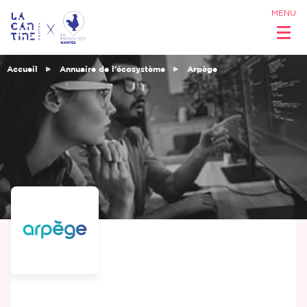
MENU
Accueil
Annuaire de l’écosystème
Arpège
Qui sommes
nous ?
Réseau &
Opportunités
Coworking
& Espaces