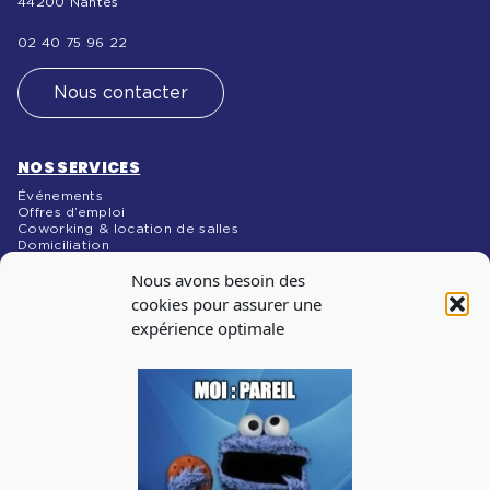
44200 Nantes
02 40 75 96 22
Nous contacter
NOS SERVICES
Événements
Offres d’emploi
Coworking & location de salles
Domiciliation
NOS MÉDIAS
Nous avons besoin des
Blog
cookies pour assurer une
expérience optimale
INSCRIPTION À
LA NEWSLETTER
Abonnez-vous à notre newsletter pour recevoir les infos
sur les évènements, les offres d’emploi