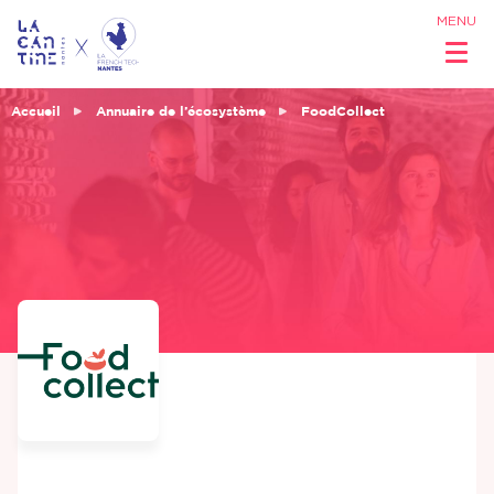
MENU
Accueil
Annuaire de l’écosystème
FoodCollect
Qui sommes
nous ?
Réseau &
Opportunités
Coworking
& Espaces