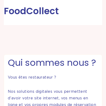
FoodCollect
Partenariats &
Coopérations
Événements
& Contenus
Programmes
Qui sommes nous ?
& Services
Vous êtes restaurateur ?
Nos solutions digitales vous permettent
d’avoir votre site internet, vos menus en
ligne et vos propres modules de réservation