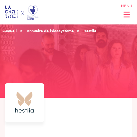
MENU
Accueil
Annuaire de l’écosystème
Hestiia
Qui sommes
nous ?
Réseau &
Opportunités
Coworking
& Espaces