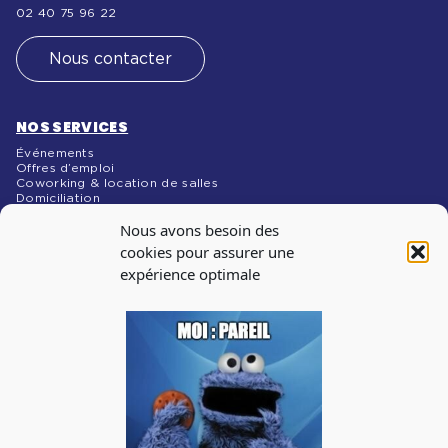
02 40 75 96 22
Nous contacter
NOS SERVICES
Événements
Offres d’emploi
Coworking & location de salles
Domiciliation
NOS MÉDIAS
Nous avons besoin des
Blog
cookies pour assurer une
expérience optimale
INSCRIPTION À
LA NEWSLETTER
Abonnez-vous à notre newsletter pour recevoir les infos
sur les évènements, les offres d’emploi