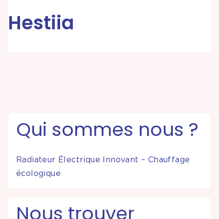
Hestiia
Partenariats &
Coopérations
Événements
& Contenus
Programmes
Qui sommes nous ?
& Services
Radiateur Électrique Innovant – Chauffage
écologique
Nous trouver