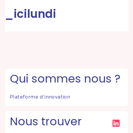
_icilundi
Partenariats &
Coopérations
Événements
& Contenus
Programmes
Qui sommes nous ?
& Services
Plateforme d’innovation
Nous trouver