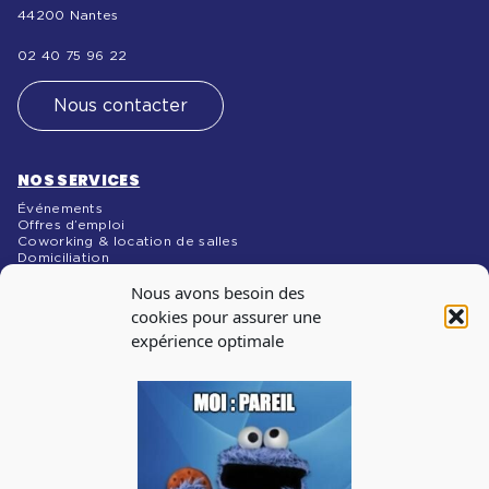
44200 Nantes
02 40 75 96 22
Nous contacter
NOS SERVICES
Événements
Offres d’emploi
Coworking & location de salles
Domiciliation
NOS MÉDIAS
Nous avons besoin des
Blog
cookies pour assurer une
expérience optimale
INSCRIPTION À
LA NEWSLETTER
Abonnez-vous à notre newsletter pour recevoir les infos
sur les évènements, les offres d’emploi