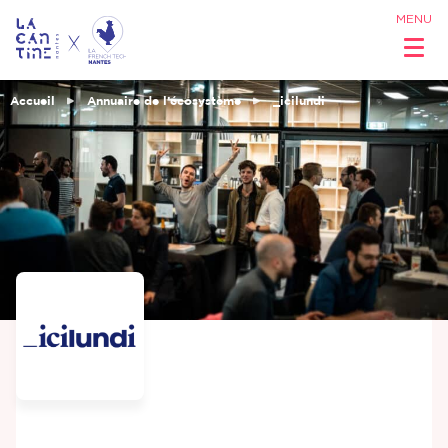
MENU
Accueil
Annuaire de l’écosystème
_icilundi
Qui sommes
nous ?
Réseau &
Opportunités
Coworking
& Espaces