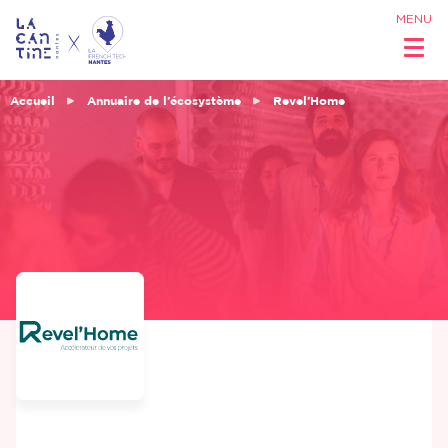
MENU
Accueil
Annuaire de l’écosystème
Revel’Home
Qui sommes
nous ?
Réseau &
Opportunités
Coworking
& Espaces