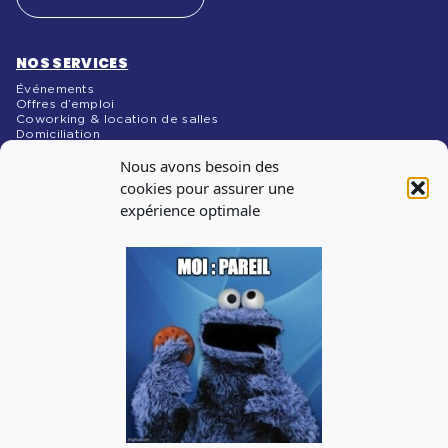
NOS SERVICES
Événements
Offres d’emploi
Coworking & location de salles
Domiciliation
NOS MÉDIAS
Nous avons besoin des
Blog
cookies pour assurer une
expérience optimale
INSCRIPTION À
LA NEWSLETTER
Abonnez-vous à notre newsletter pour recevoir les infos
sur les évènements, les offres d’emploi
J'accepte de recevoir la newsletter de La Cantine et je prends
connaissance de la
politique de confidentialité.
Vous pouvez à tout moment utiliser le lien de désabonnement