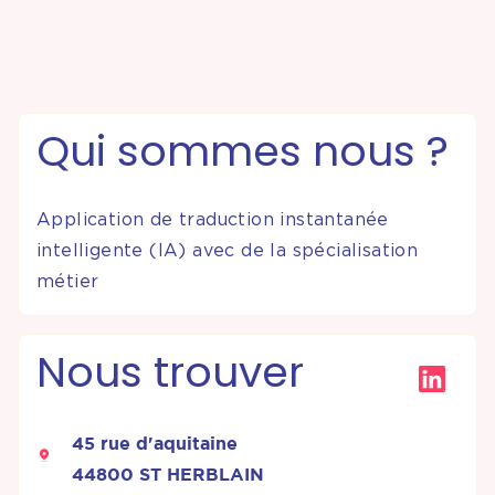
Partenariats &
Coopérations
Qui sommes nous ?
Événements
& Contenus
Application de traduction instantanée
intelligente (IA) avec de la spécialisation
Programmes
métier
& Services
Nous trouver
45 rue d'aquitaine
44800 ST HERBLAIN