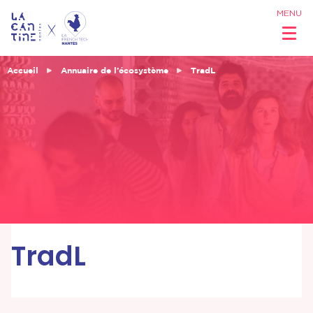
MENU
Accueil
Annuaire de l’écosystème
TradL
Qui sommes
nous ?
Réseau &
Opportunités
TradL
Coworking
& Espaces