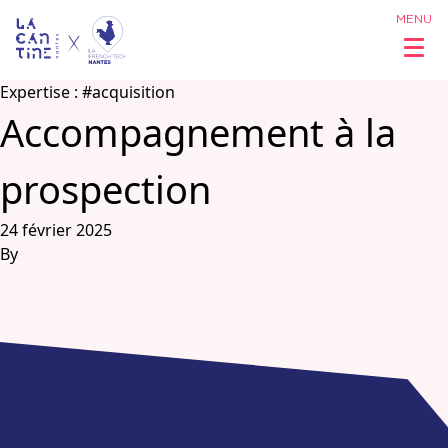
MENU
Expertise :
#acquisition
Accompagnement à la
Qui sommes
prospection
nous ?
24 février 2025
By
Réseau &
Opportunités
Coworking
& Espaces