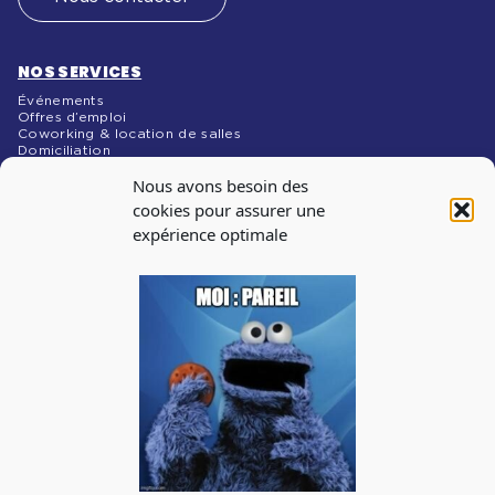
NOS SERVICES
Événements
Offres d’emploi
Coworking & location de salles
Domiciliation
NOS MÉDIAS
Nous avons besoin des
Blog
cookies pour assurer une
expérience optimale
INSCRIPTION À
LA NEWSLETTER
Abonnez-vous à notre newsletter pour recevoir les infos
sur les évènements, les offres d’emploi
J'accepte de recevoir la newsletter de La Cantine et je prends
connaissance de la
politique de confidentialité.
Vous pouvez à tout moment utiliser le lien de désabonnement