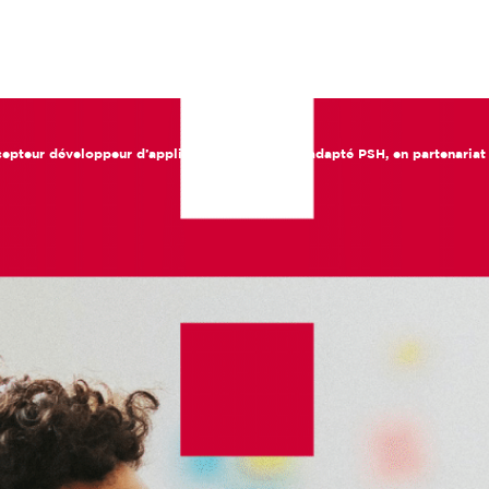
epteur développeur d’applications – Parcours adapté PSH, en partenaria