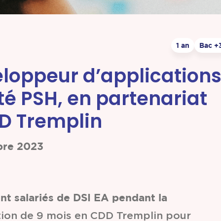
1 an
Bac +
loppeur d’application
é PSH, en partenariat
DD Tremplin
bre 2023
t salariés de DSI EA pendant la
ation de 9 mois en CDD Tremplin pour