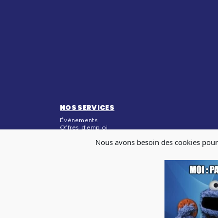
NOS SERVICES
Événements
Offres d’emploi
Coworking & location de salles
Nous avons besoin des cookies pour
Domiciliation
NOS MÉDIAS
Blog