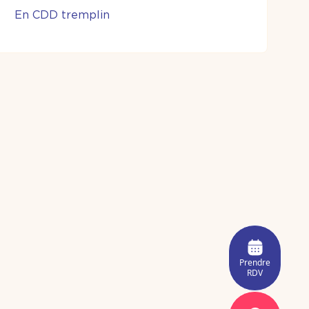
En CDD tremplin
Prendre
RDV