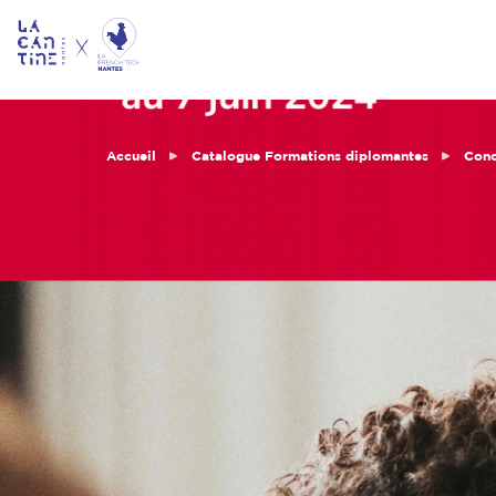
Accueil
Catalogue Formations diplomantes
Conc
Qui sommes
nous ?
Réseau &
Opportunités
Coworking
& Espaces