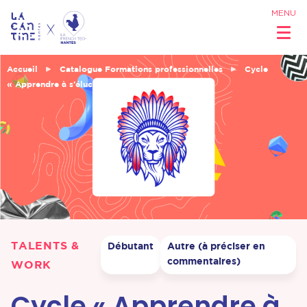
MENU
Accueil
Catalogue Formations professionnelles
Cycle
« Apprendre à s’élucider »
Qui sommes
nous ?
Réseau &
Opportunités
TALENTS &
Débutant
Autre (à préciser en
Coworking
commentaires)
WORK
& Espaces
Cycle « Apprendre à