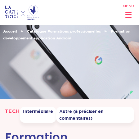
MENU
Accueil
Catalogue Formations professionnelles
Formation
développement application Android
Qui sommes
nous ?
Réseau &
Opportunités
TECH
Intermédiaire
Autre (à préciser en
Coworking
commentaires)
& Espaces
Formation