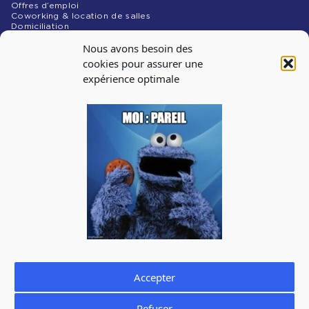
Offres d’emploi
Coworking & location de salles
Domiciliation
NOS MÉDIAS
Nous avons besoin des
Blog
cookies pour assurer une
expérience optimale
INSCRIPTION À
LA NEWSLETTER
Abonnez-vous à notre newsletter pour recevoir les infos
sur les évènements, les offres d’emploi
J'accepte de recevoir la newsletter de La Cantine et je prends
connaissance de la
politique de confidentialité.
Vous pouvez à tout moment utiliser le lien de désabonnement
intégré dans la newsletter.
Accepter
Refuser