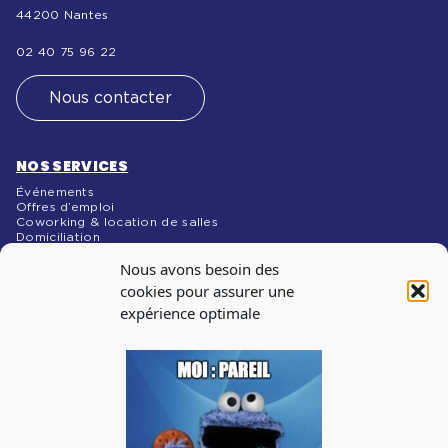
44200 Nantes
02 40 75 96 22
Nous contacter
NOS SERVICES
Événements
Offres d’emploi
Coworking & location de salles
Domiciliation
NOS MÉDIAS
Nous avons besoin des
Blog
cookies pour assurer une
expérience optimale
INSCRIPTION À
LA NEWSLETTER
Abonnez-vous à notre newsletter pour recevoir les infos
sur les évènements, les offres d’emploi