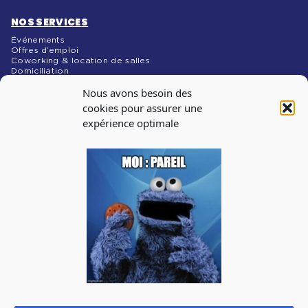
NOS SERVICES
Événements
Offres d’emploi
Coworking & location de salles
Domiciliation
NOS MÉDIAS
Nous avons besoin des
Blog
cookies pour assurer une
expérience optimale
INSCRIPTION À
LA NEWSLETTER
Abonnez-vous à notre newsletter pour recevoir les infos
sur les évènements, les offres d’emploi
J'accepte de recevoir la newsletter de La Cantine et je prends
connaissance de la
politique de confidentialité.
Vous pouvez à tout moment utiliser le lien de désabonnement
intégré dans la newsletter.