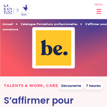
MENU
Accueil
Catalogue Formations professionnelles
S’affirmer pour
convaincre
Qui sommes
nous ?
Réseau &
Opportunités
TALENTS & WORK, CARE
Découverte
7 heures
Coworking
S’affirmer pour
& Espaces