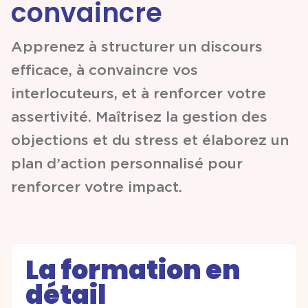
convaincre
Partenariats &
Coopérations
Apprenez à structurer un discours
efficace, à convaincre vos
interlocuteurs, et à renforcer votre
Événements
assertivité. Maîtrisez la gestion des
& Contenus
objections et du stress et élaborez un
plan d’action personnalisé pour
Programmes
renforcer votre impact.
& Services
La formation en
détail