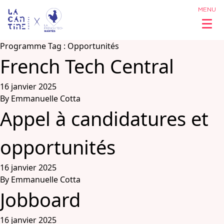
MENU
Programme Tag :
Opportunités
French Tech Central
Qui sommes
16 janvier 2025
By
Emmanuelle Cotta
nous ?
Appel à candidatures et
Réseau &
opportunités
Opportunités
16 janvier 2025
By
Emmanuelle Cotta
Coworking
Jobboard
& Espaces
16 janvier 2025