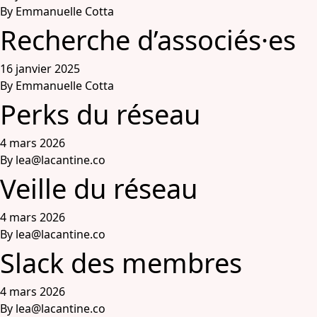
By
Emmanuelle Cotta
Partenariats &
Recherche d’associés·es
Coopérations
16 janvier 2025
By
Emmanuelle Cotta
Événements
Perks du réseau
& Contenus
4 mars 2026
By
lea@lacantine.co
Programmes
Veille du réseau
& Services
4 mars 2026
By
lea@lacantine.co
Slack des membres
4 mars 2026
By
lea@lacantine.co