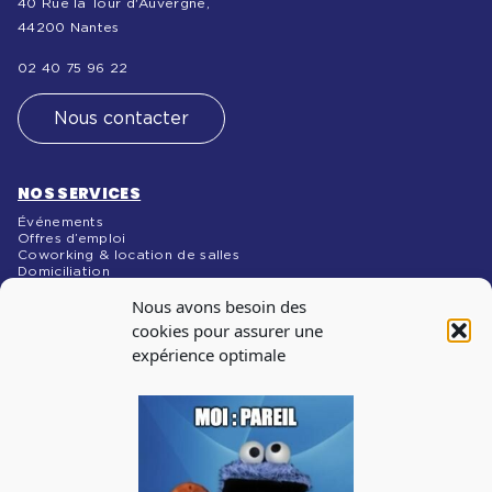
40 Rue la Tour d'Auvergne,
44200 Nantes
02 40 75 96 22
Nous contacter
NOS SERVICES
Événements
Offres d’emploi
Coworking & location de salles
Domiciliation
NOS MÉDIAS
Nous avons besoin des
Blog
cookies pour assurer une
expérience optimale
INSCRIPTION À
LA NEWSLETTER
Abonnez-vous à notre newsletter pour recevoir les infos
sur les évènements, les offres d’emploi