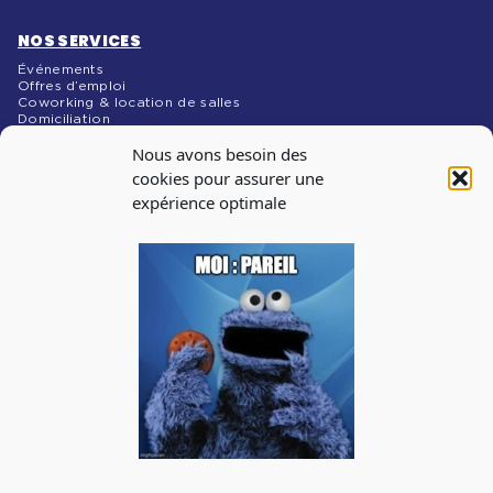
NOS SERVICES
Événements
Offres d’emploi
Coworking & location de salles
Domiciliation
NOS MÉDIAS
Nous avons besoin des
Blog
cookies pour assurer une
expérience optimale
INSCRIPTION À
LA NEWSLETTER
Abonnez-vous à notre newsletter pour recevoir les infos
sur les évènements, les offres d’emploi
J'accepte de recevoir la newsletter de La Cantine et je prends
connaissance de la
politique de confidentialité.
Vous pouvez à tout moment utiliser le lien de désabonnement
intégré dans la newsletter.