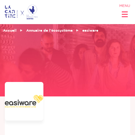
MENU
Accueil
Annuaire de l’écosystème
easiware
Qui sommes
nous ?
Réseau &
Opportunités
Coworking
& Espaces