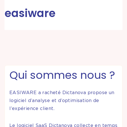
easiware
Partenariats &
Coopérations
Événements
& Contenus
Programmes
Qui sommes nous ?
& Services
EASIWARE a racheté Dictanova propose un
logiciel d’analyse et d’optimisation de
l’expérience client.
Le logiciel SaaS Dictanova collecte en temps