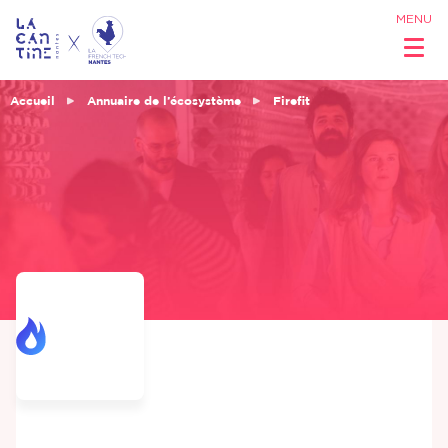
MENU
Accueil
Annuaire de l’écosystème
Firefit
Qui sommes
nous ?
Réseau &
Opportunités
Coworking
& Espaces