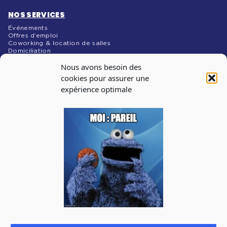
NOS SERVICES
Événements
Offres d’emploi
Coworking & location de salles
Domiciliation
NOS MÉDIAS
Nous avons besoin des
Blog
cookies pour assurer une
expérience optimale
INSCRIPTION À
LA NEWSLETTER
Abonnez-vous à notre newsletter pour recevoir les infos
sur les évènements, les offres d’emploi
J'accepte de recevoir la newsletter de La Cantine et je prends
connaissance de la
politique de confidentialité.
Vous pouvez à tout moment utiliser le lien de désabonnement
intégré dans la newsletter.