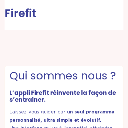
Firefit
Partenariats &
Coopérations
Événements
& Contenus
Programmes
Qui sommes nous ?
& Services
L’appli Firefit réinvente la façon de
s’entrainer.
un seul programme
Laissez-vous guider par
personnalisé, ultra simple et évolutif.