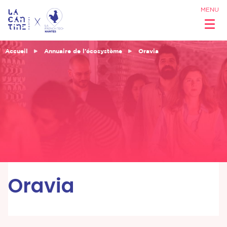
MENU
Accueil
Annuaire de l’écosystème
Oravia
Qui sommes
nous ?
Réseau &
Opportunités
Oravia
Coworking
& Espaces