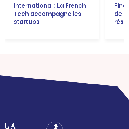
International : La French
Fina
Tech accompagne les
de la
startups
rése