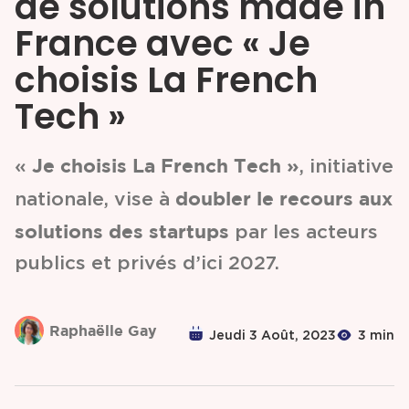
de solutions made in
France avec « Je
Partenariats &
Coopérations
choisis La French
Tech »
Événements
& Contenus
Je choisis La French Tech »
«
, initiative
doubler le recours aux
nationale, vise à
Programmes
solutions des startups
par les acteurs
& Services
publics et privés d’ici 2027.
Raphaëlle Gay
Jeudi 3 Août, 2023
3 min