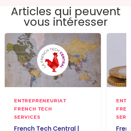
Articles qui peuvent
vous intéresser
ENTREPRENEURIAT
ENTR
FRENCH TECH
FREN
SERVICES
SERV
French Tech Central |
Fren