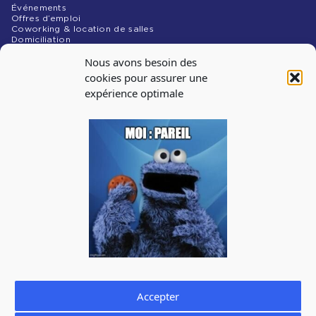
Événements
Offres d’emploi
Coworking & location de salles
Domiciliation
NOS MÉDIAS
Nous avons besoin des
Blog
cookies pour assurer une
expérience optimale
INSCRIPTION À
LA NEWSLETTER
Abonnez-vous à notre newsletter pour recevoir les infos
sur les évènements, les offres d’emploi
J'accepte de recevoir la newsletter de La Cantine et je prends
connaissance de la
politique de confidentialité.
Vous pouvez à tout moment utiliser le lien de désabonnement
intégré dans la newsletter.
Accepter