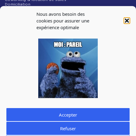
Domiciliation
NOS MÉDIAS
Nous avons besoin des
Blog
cookies pour assurer une
expérience optimale
INSCRIPTION À
LA NEWSLETTER
Abonnez-vous à notre newsletter pour recevoir les infos
sur les évènements, les offres d’emploi
J'accepte de recevoir la newsletter de La Cantine et je prends
connaissance de la
politique de confidentialité.
Vous pouvez à tout moment utiliser le lien de désabonnement
intégré dans la newsletter.
Accepter
Refuser
Mentions légales