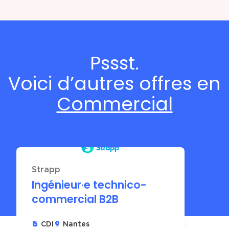
Pssst.
Voici d’autres offres en
Commercial
Strapp
Ingénieur·e technico-
commercial B2B
CDI
Nantes