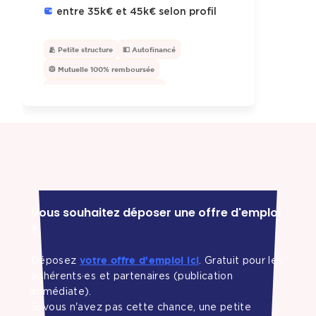
entre 35k€ et 45k€ selon profil
🫂 Petite structure
💵 Autofinancé
🥼 Mutuelle 100% remboursée
🛁 Douche pour les sportifs·ves
Vous souhaitez déposer une offre d'emploi
?
votre offre d'emploi ici
Déposez
. Gratuit pour les
adhérents·es et partenaires (publication
immédiate).
Si vous n'avez pas cette chance, une petite