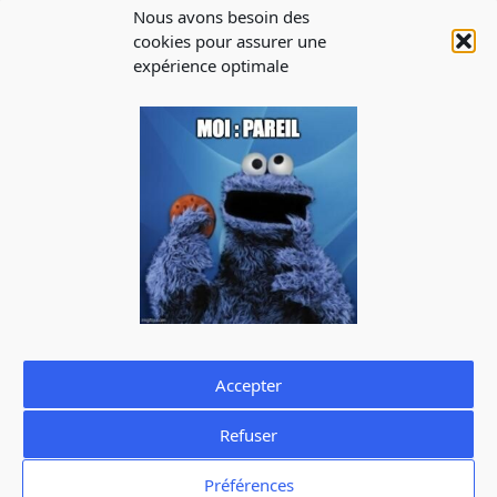
NOS MÉDIAS
Nous avons besoin des
Blog
cookies pour assurer une
expérience optimale
INSCRIPTION À
LA NEWSLETTER
Abonnez-vous à notre newsletter pour recevoir les infos
sur les évènements, les offres d’emploi
J'accepte de recevoir la newsletter de La Cantine et je prends
connaissance de la
politique de confidentialité.
Vous pouvez à tout moment utiliser le lien de désabonnement
intégré dans la newsletter.
Accepter
Refuser
Mentions légales
Politique de confidentialité
Préférences