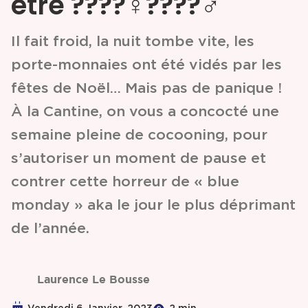
être ????‍♀️????‍♂️
Partenariats &
Il fait froid, la nuit tombe vite, les
Coopérations
porte-monnaies ont été vidés par les
fêtes de Noël… Mais pas de panique !
Événements
À la Cantine, on vous a concocté une
& Contenus
semaine pleine de cocooning, pour
s’autoriser un moment de pause et
Programmes
contrer cette horreur de « blue
& Services
monday » aka le jour le plus déprimant
de l’année.
Laurence Le Bousse