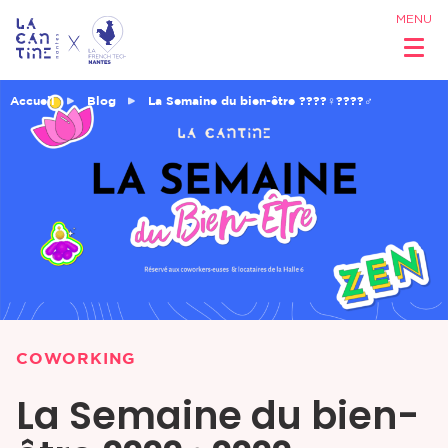
MENU
Accueil
Blog
La Semaine du bien-être ????‍♀️????‍♂️
Qui sommes
nous ?
Réseau &
Opportunités
COWORKING
Coworking
La Semaine du bien-
& Espaces