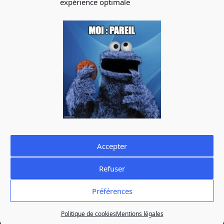
expérience optimale
INSCRIPTION À
LA NEWSLETTER
Abonnez-vous à notre newsletter pour recevoir les infos
sur les évènements, les offres d’emploi
J'accepte de recevoir la newsletter de La Cantine et je prends
connaissance de la
politique de confidentialité.
Vous pouvez à tout moment utiliser le lien de désabonnement
intégré dans la newsletter.
Accepter
Refuser
Mentions légales
Politique de confidentialité
Préférences
Politique de cookies
Politique de cookies
Mentions légales