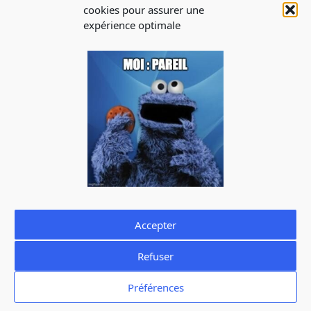
Blog
cookies pour assurer une
expérience optimale
INSCRIPTION À
LA NEWSLETTER
Abonnez-vous à notre newsletter pour recevoir les infos
sur les évènements, les offres d’emploi
J'accepte de recevoir la newsletter de La Cantine et je prends
connaissance de la
politique de confidentialité.
Vous pouvez à tout moment utiliser le lien de désabonnement
intégré dans la newsletter.
Accepter
Refuser
Mentions légales
Politique de confidentialité
Préférences
Politique de cookies